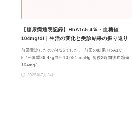
【糖尿病通院記録】HbA1c5.4％・血糖値
104mg/dl｜生活の変化と受診結果の振り返り
前回受診したのが4/25でした。 前回の結果 HbA1C
5.4%体重39.4kg血圧132/81mmHg 食後2時間後血糖値
104mg/…
2025年7月24日